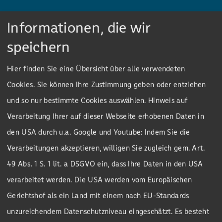
Informationen, die wir
speichern
Oder besuchen Sie uns an unserem
Firmensitz in Weißig 7 in 07557 Gera-Weißig.
Hier finden Sie eine Übersicht über alle verwendeten
Cookies. Sie können Ihre Zustimmung geben oder entziehen
und so nur bestimmte Cookies auswählen. Hinweis auf
Verarbeitung Ihrer auf dieser Webseite erhobenen Daten in
HÄNDLER-ANFRAGE
den USA durch u.a. Google und Youtube: Indem Sie die
Verarbeitungen akzeptieren, willigen Sie zugleich gem. Art.
Treten Sie mit uns in Kontakt
49 Abs. 1 S. 1 lit. a DSGVO ein, dass Ihre Daten in den USA
verarbeitet werden. Die USA werden vom Europäischen
Möchten Sie Teil unseres Händler-Netzwerks
Gerichtshof als ein Land mit einem nach EU-Standards
werden? Dann kontaktieren Sie uns gern. Wir
unzureichendem Datenschutzniveau eingeschätzt. Es besteht