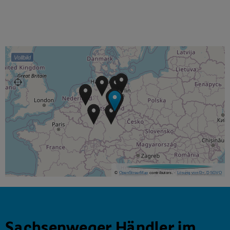
Vollbild
©
OpenStreetMap
contributors.
·
Lösung von Dr. DSGVO
Sachsenweger Händler im