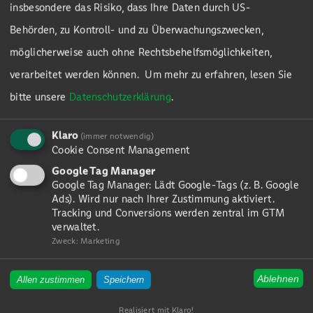
melden uns zeitnah bei Ihnen, um über
insbesondere das Risiko, dass Ihre Daten durch US-
attraktive Konditionen und eine
Behörden, zu Kontroll- und zu Überwachungszwecken,
partnerschaftliche Zusammenarbeit zu sprechen.
möglicherweise auch ohne Rechtsbehelfsmöglichkeiten,
verarbeitet werden können.
Um mehr zu erfahren, lesen Sie
bitte unsere
Datenschutzerklärung
.
Firma
Klaro
(immer notwendig)
Cookie Consent Management
Name
*
Google Tag Manager
Google Tag Manager: Lädt Google-Tags (z. B. Google
Ads). Wird nur nach Ihrer Zustimmung aktiviert.
Tracking und Conversions werden zentral im GTM
Vorname
*
verwaltet.
Zweck
:
Marketing
Ablehnen
Allen zustimmen
Speichern
E-Mail
*
Realisiert mit Klaro!