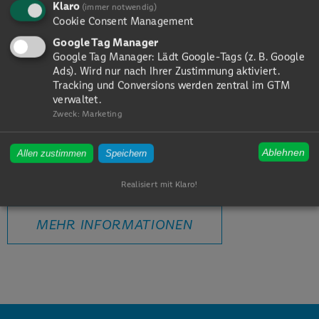
Klaro
(immer notwendig)
jedem Detail lässt jede Brille zu einem Unikat
Cookie Consent Management
werden. Wir bieten eine umfangreiche Palette
Google Tag Manager
an Dienstleistungen für verschiedene
Google Tag Manager: Lädt Google-Tags (z. B. Google
Ads). Wird nur nach Ihrer Zustimmung aktiviert.
Brillenarten und spezialisierte
Tracking und Conversions werden zentral im GTM
verwaltet.
Bearbeitungstechniken. Ob für den täglichen
Zweck
:
Marketing
Einsatz oder spezifische Anforderungen – unser
Ziel ist es, Präzision und Qualität in jedem
Ablehnen
Allen zustimmen
Speichern
Schritt zu gewährleisten.
Realisiert mit Klaro!
MEHR INFORMATIONEN