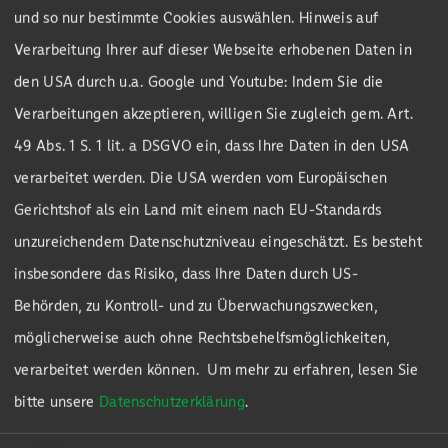
und so nur bestimmte Cookies auswählen. Hinweis auf
Verarbeitung Ihrer auf dieser Webseite erhobenen Daten in
den USA durch u.a. Google und Youtube: Indem Sie die
Verarbeitungen akzeptieren, willigen Sie zugleich gem. Art.
49 Abs. 1 S. 1 lit. a DSGVO ein, dass Ihre Daten in den USA
verarbeitet werden. Die USA werden vom Europäischen
Gerichtshof als ein Land mit einem nach EU-Standards
LEISTUNGEN
unzureichendem Datenschutzniveau eingeschätzt. Es besteht
insbesondere das Risiko, dass Ihre Daten durch US-
Perfektion in jedem Detail
Behörden, zu Kontroll- und zu Überwachungszwecken,
möglicherweise auch ohne Rechtsbehelfsmöglichkeiten,
Erleben Sie mit dem Sachsenweger
verarbeitet werden können.
Um mehr zu erfahren, lesen Sie
Einschleifservice Brillenglasbearbeitung, die
bitte unsere
Datenschutzerklärung
.
neue Maßstäbe setzt. Unsere Perfektion in